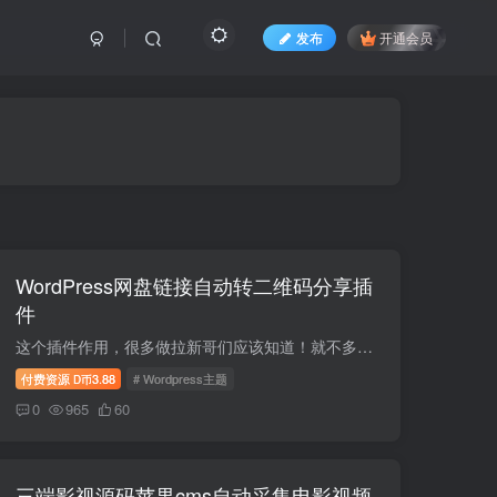
发布
开通会员
WordPress网盘链接自动转二维码分享插
件
这个插件作用，很多做拉新哥们应该知道！就不多说了。WordPress网盘移动拉新插件,网盘拉新 核心功能14+ 主流网盘支持百度网盘、夸克网盘、阿里云盘、123云盘、蓝奏云等全面覆盖。 二维码弹窗扫...
付费资源
3.88
# Wordpress主题
D币
0
965
60
三端影视源码苹果cms自动采集电影视频