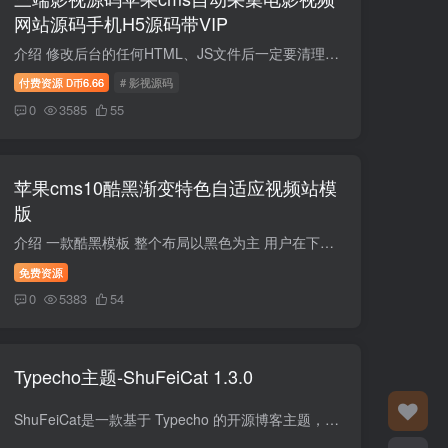
网站源码手机H5源码带VIP
介绍 修改后台的任何HTML、JS文件后一定要清理浏览器缓存，否则可能不生效。关于苹果cms系统，这个只是用来采集电影电视剧用的，还使用了苹果cms自带的卡密功，用来激活app会员或者充值钻石，或...
付费资源
6.66
# 影视源码
D币
0
3585
55
苹果cms10酷黑渐变特色自适应视频站模
版
介绍 一款酷黑模板 整个布局以黑色为主 用户在下滑或是上调页面时具有颜色由深变浅或浅变深的颜色渐变功能！完美自适应所有市面上的电子视频设备。还有触动封面直接播放视频内容的独特设计 为你...
免费资源
0
5383
54
Typecho主题-ShuFeiCat 1.3.0
ShuFeiCat是一款基于 Typecho 的开源博客主题，以轻量、美观和功能丰富为设计理念。 运行环境：本主题开发环境为 Typecho 1.3 + PHP 8.3，如果在使用过程中出现问题，可以尝试切换这个运行环境 ...