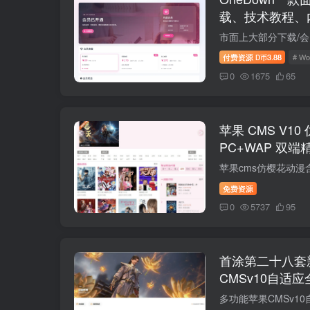
载、技术教程、
WordPress 主题
付费资源
3.88
# W
D币
0
1675
65
苹果 CMS V1
PC+WAP 双
免费资源
0
5737
95
首涂第二十八套
CMSv10自适