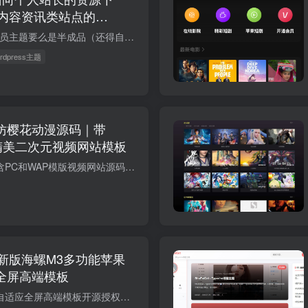
内容资讯类站点的
市面上大部分下载/会员主题要么是半成品（还得自己买一堆插件拼起来），要么是臃肿的 Page Builder（改个首页要半小时）。OneDown 把站长真正需要的 完整闭环 打包进了一套主题： ✅ 一套主题跑...
ordpress主题
0 仿樱花动漫源码｜带
端精美二次元视频网站模板
苹果cms仿樱花动漫含PC和WAP模版视频网站源码现在免费分享给大家苹果cmsv10仿樱花动漫专注动漫视频含PC和WAP模版苹果cms视频网站源码一款比较中看的二次元动漫模板，大气美观的苹果cmsv10仿樱花...
新版海螺M3多功能苹果
应全屏高端模板
多功能苹果CMSv10自适应全屏高端模板开源授权版这是一款带“主题管理系统”的模板。这是一款好模板。花大价钱收购了海螺这两个模板的版权。官方正品，非盗版。关闭域名授权后台自定义菜单请把下...