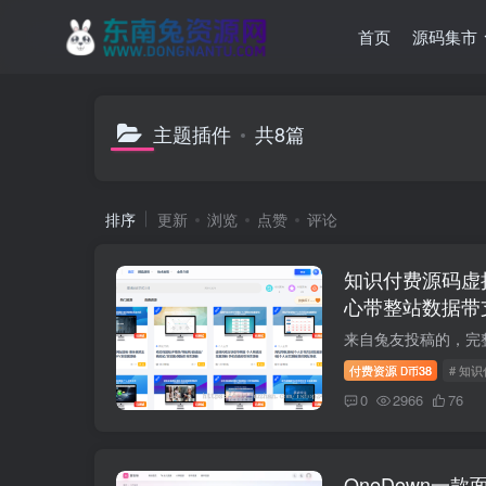
首页
源码集市
主题插件
共8篇
排序
更新
浏览
点赞
评论
知识付费源码虚
心带整站数据带
付费资源
38
# 知
D币
0
2966
76
OneDown一