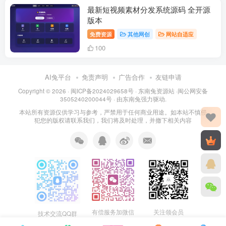
最新短视频素材分发系统源码 全开源
版本
免费资源
其他网创
网站自适应
100
AI兔平台
免责声明
广告合作
友链申请
Copyright © 2026 · 闽
ICP备2024029658号
·
东南兔资源站
·闽
公网安备
3505240200044号
· 由
东南兔
强力驱动.
本站所有资源仅供学习与参考，严禁用于任何商业用途。如本站不慎侵
犯您的版权请联系我们，我们将及时处理，并撤下相关内容
关注领会员
有偿服务加微信
技术交流QQ群