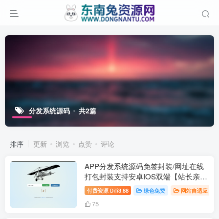
分发系统源码
共2篇
排序
更新
浏览
点赞
评论
APP分发系统源码免签封装/网址在线
打包封装支持安卓IOS双端【站长亲
测】
付费资源
3.88
绿色免费
网站自适应
D币
75