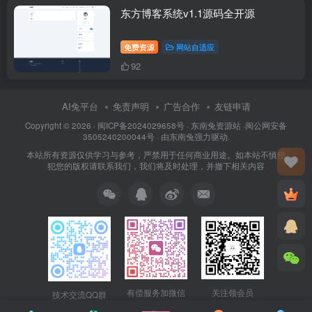
东方博客系统v1.1源码全开源
免费资源
网站自适应
92
AI兔平台
免责声明
广告合作
友链申请
Copyright © 2026 · 闽
ICP备2024029658号
·
东南兔资源站
·闽
公网安备
3505240200044号
· 由
东南兔
强力驱动.
本站所有资源仅供学习与参考，严禁用于任何商业用途。如本站不慎侵
犯您的版权请联系我们，我们将及时处理，并撤下相关内容
关注领会员
有偿服务加微信
技术交流QQ群