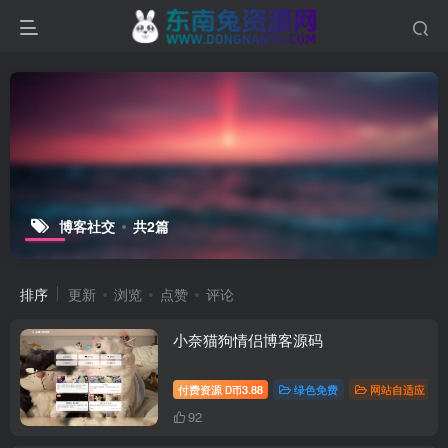
博客社交
共2篇
排序
更新
浏览
点赞
评论
小奈猫狗情侣博客源码
付费资源
3.88
绿色免费
网站自适应
D币
92