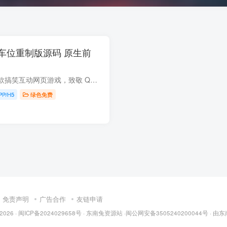
车位重制版源码 原生前
「抢车位大战」是一款搞笑互动网页游戏，致敬 QQ 空间经典社交游戏。玩家通过停车、贴条、举报等方式赚取金币，购买和升级各种名牌汽车。项目采用 PHP + MySQL 后端 + 原生 JavaScript 前端全栈...
PP/H5
绿色免费
免责声明
广告合作
友链申请
 2026 · 闽
ICP备2024029658号
·
东南兔资源站
·闽
公网安备3505240200044号
· 由
东