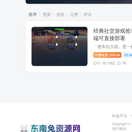
排序
更新
浏览
点赞
评论
经典社交游戏抢
端可直接部署
付费资源
6.66
A
D币
0
1562
78
AI兔平台
Copyright ©
强力驱动.