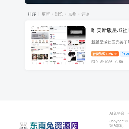
排序
更新
浏览
点赞
评论
唯美新版星域社
付费资源
6.66
A
D币
0
1986
58
AI兔平台
Copyright ©
强力驱动.