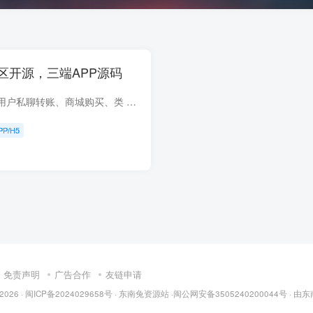
区开源，三端APP源码
新版星域社区完善了用户私聊转账、商城购买、类 似于闲鱼一样的功能，可以在星域社区买卖，完美的解决了以往社区没有购买等问题！超级好看又实用的社区新版星域社区全端支持Ios、APP、H5，三端...
PP/H5
免责声明
广告合作
友链申请
 2026 · 闽
ICP备2024029658号
·
东南兔资源站
·闽
公网安备3505240200044号
· 由
东