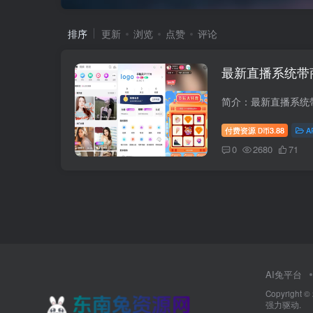
排序
更新
浏览
点赞
评论
最新直播系统带
付费资源
3.88
A
D币
0
2680
71
AI兔平台
Copyright ©
强力驱动.