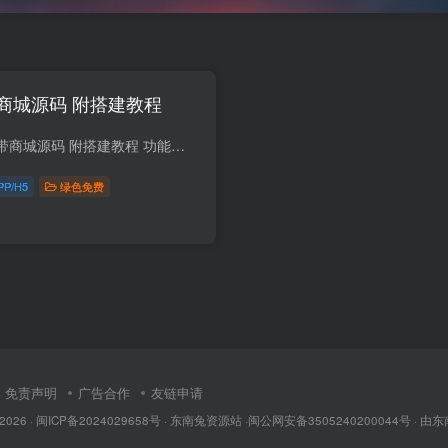
商城源码 附搭建教程
简介：最新直播系统带商城源码 附搭建教程 功能介绍： 礼物系统：普通礼物、豪华礼物、热门礼物、守护礼物、幸运礼物 提现方式：统一平台提现日期及方式，方便用户执行充值提现操作 连麦送礼PK...
PP/H5
绿色免费
免责声明
广告合作
友链申请
 2026 · 闽
ICP备2024029658号
·
东南兔资源站
·闽
公网安备3505240200044号
· 由
东