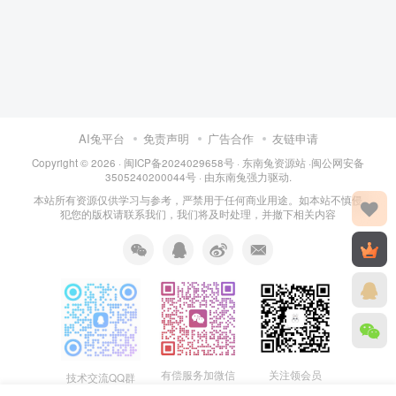
AI兔平台
免责声明
广告合作
友链申请
Copyright © 2026 · 闽
ICP备2024029658号
·
东南兔资源站
·闽
公网安备
3505240200044号
· 由
东南兔
强力驱动.
本站所有资源仅供学习与参考，严禁用于任何商业用途。如本站不慎侵
犯您的版权请联系我们，我们将及时处理，并撤下相关内容
关注领会员
有偿服务加微信
技术交流QQ群