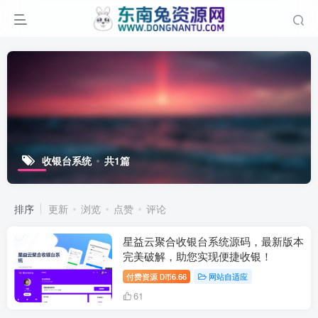
收银台系统
共1篇
排序
更新
浏览
点赞
评论
星益云聚合收银台系统源码，最新版本
完美破解，助您实现便捷收银！
付费资源
6.66
网站自适应
D币
61