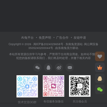
AI兔平台
免责声明
广告合作
友链申请
Copyright © 2026 · 闽
ICP备2024029658号
·
东南兔资源站
·闽
公网安备
3505240200044号
· 由
东南兔
强力驱动.
本站所有资源仅供学习与参考，严禁用于任何商业用途。如本站不慎侵
犯您的版权请联系我们，我们将及时处理，并撤下相关内容
关注领会员
有偿服务加微信
技术交流QQ群