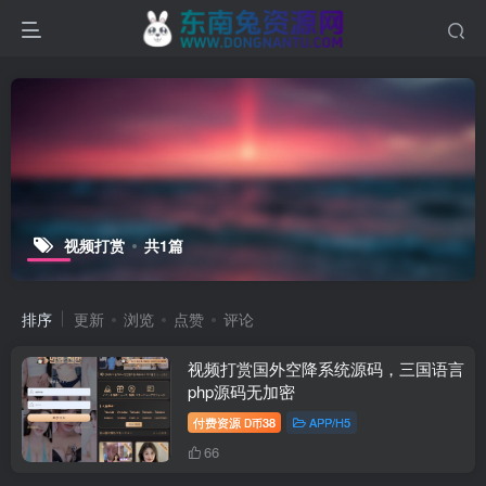
视频打赏
共1篇
排序
更新
浏览
点赞
评论
视频打赏国外空降系统源码，三国语言
php源码无加密
付费资源
38
APP/H5
D币
66