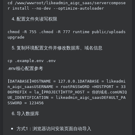
cd /www/wwwroot/likeadmin_aigc_saas/servercompose
r install --no-dev --optimize-autoloader
配置文件夹读写权限
chmod -R 755 .chmod -R 777 runtime public/uploads 
upgrade
复制环境配置文件并修改数据库、域名信息
cp .example.env .env
.env核心配置参考
[
DATABASE
]
HOSTNAME = 127.0.0.1DATABASE = likeadmi
n_aigc_saasUSERNAME = rootPASSWORD =HOSTPORT = 33
06PREFIX = la_
[
PROJECT
]
HTTP_HOST = 你的域名.comUNIQ
UE_IDENTIFICATION = likeadmin_aigc_saasDEFAULT_PA
SSWORD = 123456
导入数据库
方式1：浏览器访问安装页面自动导入