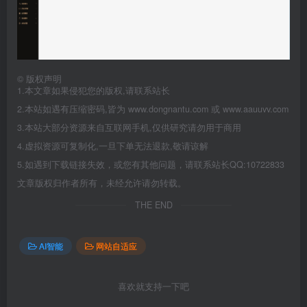
©
版权声明
1.本文章如果侵犯您的版权,请联系站长
2.本站如遇有压缩密码,皆为 www.dongnantu.com 或 www.aauuvv.com
3.本站大部分资源来自互联网手机,仅供研究请勿用于商用
4.虚拟资源可复制化,一旦下单无法退款,敬请谅解
5.如遇到下载链接失效，或您有其他问题，请联系站长QQ:10722833
文章版权归作者所有，未经允许请勿转载。
THE END
AI智能
网站自适应
喜欢就支持一下吧