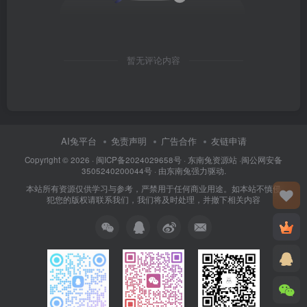
暂无评论内容
AI兔平台
免责声明
广告合作
友链申请
Copyright © 2026 · 闽
ICP备2024029658号
·
东南兔资源站
·闽
公网安备
3505240200044号
· 由
东南兔
强力驱动.
本站所有资源仅供学习与参考，严禁用于任何商业用途。如本站不慎侵
犯您的版权请联系我们，我们将及时处理，并撤下相关内容