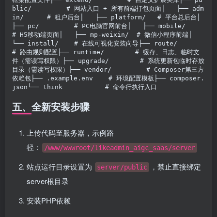
blic/         # 网站入口 + 所有前端打包页面│   ├── adm
in/      # 租户后台│   ├── platform/   # 平台总后台│   
├── pc/         # PC电脑官网前台│   ├── mobile/     
# H5移动端页面│   ├── mp-weixin/  # 微信小程序前端│   
└── install/    # 在线可视化安装向导├── route/          
# 路由规则配置├── runtime/        # 缓存、日志、临时文
件（需读写权限）├── upgrade/        # 系统更新包临时存放
目录（需读写权限）├── vendor/         # Composer第三方
依赖包├── .example.env    # 环境配置模板├── composer.
json└── think           # 命令行执行入口
五、全新安装步骤
上传代码至服务器，示例路
径：
/www/wwwroot/likeadmin_aigc_saas/server
站点运行目录设置为
，禁止直接绑定
server/public
server根目录
安装PHP依赖