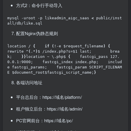
方式2：命令行手动导入
mysql -uroot -p likeadmin_aigc_saas 
<
 public/inst
all/db/like.sql
配置Nginx伪静态规则
location / 
{
if
(
!-e $request_filename
)
{
rewrite ^
(
.*
)
$ /index.php?s=$1 last;        brea
k;    
}
}
location 
~
 \.php$ 
{
    fastcgi_pass 127.
0.0.1:9000;    fastcgi_index index.php;    includ
e fastcgi_params;    fastcgi_param SCRIPT_FILENAM
E $document_root$fastcgi_script_name;
}
各端访问地址
平台总后台：https://域名/platform/
租户独立后台：https://域名/admin/
PC官网前台：https://域名/pc/