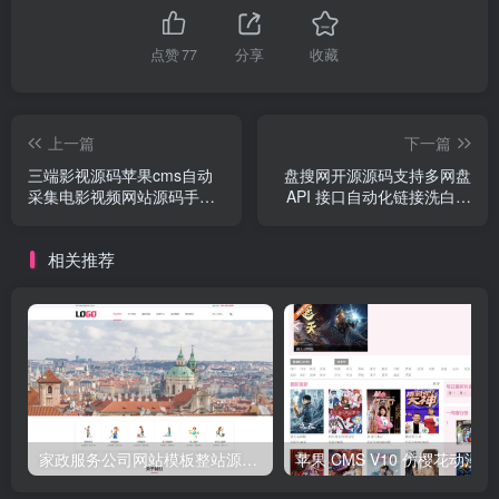
点赞
77
分享
收藏
上一篇
下一篇
三端影视源码苹果cms自动
盘搜网开源源码支持多网盘
采集电影视频网站源码手机
API 接口自动化链接洗白网
H5源码带VIP
盘搜索系统源码
相关推荐
家政服务公司网站模板整站源码 | 粉色风格家政保洁企业官网 PHP 源码带预约功能
苹果 CMS V