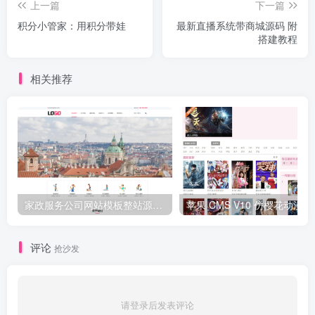
上一篇
下一篇
积分小管家：用积分带娃
最新直播系统带商城源码 附
搭建教程
相关推荐
家政服务公司网站模板整站源码 | 粉色风格家政保洁企业官网 PHP 源码带预约功能
苹果 CMS V
评论
抢沙发
请登录后发表评论