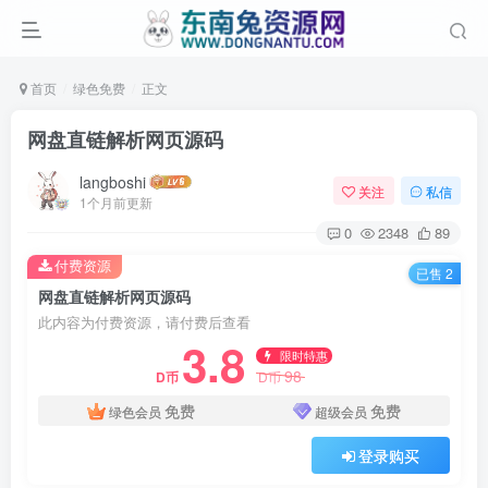
首页
绿色免费
正文
网盘直链解析网页源码
langboshi
关注
私信
1个月前更新
0
2348
89
付费资源
已售 2
网盘直链解析网页源码
此内容为付费资源，请付费后查看
3.8
限时特惠
98
D币
D币
免费
免费
绿色会员
超级会员
登录购买