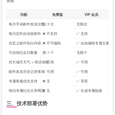
表格
功能
免费版
VIP 会员
每月手动邮件发送次数
仅 3 次
无限次
每日定时自动发邮件
❌ 不支持
✅ 支持
自定义邮件告白内容
❌ 不可编辑
✅ 自由编辑专属文案
可添加纪念日数量
限 1 个
无限个
对方城市天气 + 情话功能
✅ 可用
✅ 可用
邮件发送历史记录查询
✅ 可用
✅ 可用
专属客服优先支持
❌ 无
✅ 享受
情侣专属纪念分享网页
❌ 无
✅ 生成专属链接
三、技术部署优势