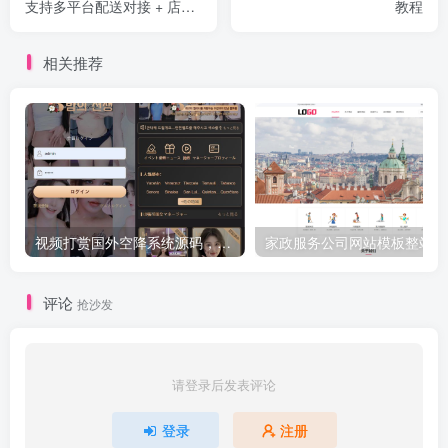
支持多平台配送对接 + 店内
教程
点餐全功能
相关推荐
视频打赏国外空降系统源码，三国语言php源码无加密
家政
评论
抢沙发
请登录后发表评论
登录
注册