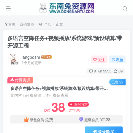
首页
源码集市
APP/H5
正文
多语言空降任务+视频播放/系统游戏/预设结算/带
开源工程
langboshi
关注
私信
2个月前更新
0
5555
89
付费资源
已售 22
多语言空降任务+视频播放/系统游戏/预设结算/带开源工程
此内容为付费资源，请付费后查看
38
限时特惠
98
D币
D币
免费
28
绿色会员
超级会员
D币
登录购买