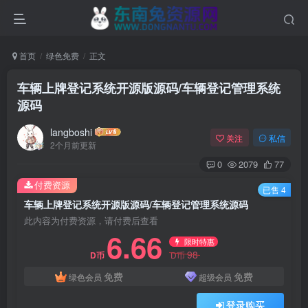
首页
绿色免费
正文
车辆上牌登记系统开源版源码/车辆登记管理系统
源码
langboshi
关注
私信
2个月前更新
0
2079
77
付费资源
已售 4
车辆上牌登记系统开源版源码/车辆登记管理系统源码
此内容为付费资源，请付费后查看
6.66
限时特惠
98
D币
D币
免费
免费
绿色会员
超级会员
登录购买