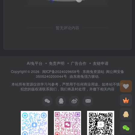
暂无评论内容
AI兔平台
免责声明
广告合作
友链申请
Copyright © 2026 · 闽
ICP备2024029658号
·
东南兔资源站
·闽
公网安备
3505240200044号
· 由
东南兔
强力驱动.
本站所有资源仅供学习与参考，严禁用于任何商业用途。如本站不慎侵
犯您的版权请联系我们，我们将及时处理，并撤下相关内容