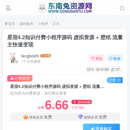
首页
源码集市
小程序
正文
星宿4.2知识付费小程序源码 虚拟资源 + 壁纸 流量
主快速变现
langboshi
关注
私信
1个月前更新
0
5189
57
付费资源
已售 15
星宿4.2知识付费小程序源码 虚拟资源 + 壁纸 流量主快速变现
此内容为付费资源，请付费后查看
6.66
限时特惠
98
D币
D币
免费
免费
绿色会员
超级会员
登录购买