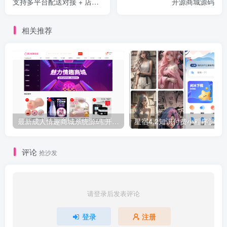
支持多平台配送对接 + 店内
开源商城源码
点餐全功能
相关推荐
最新成人情趣商城系统源码,开源商城源码
星宿4.2知识付费小程
评论
抢沙发
请登录后发表评论
登录
注册