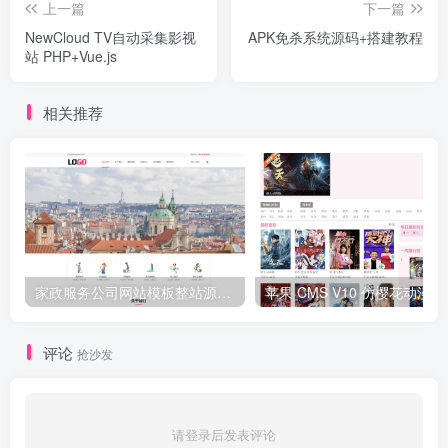
上一篇
下一篇
NewCloud TV自动采集影视
APK免杀系统源码+搭建教程
站 PHP+Vue.js
相关推荐
家政服务公司网站模板整站源码 | 粉色风格家政保洁企业官网 PHP 源码带预约功能
苹果 CMS V
评论
抢沙发
请登录后发表评论