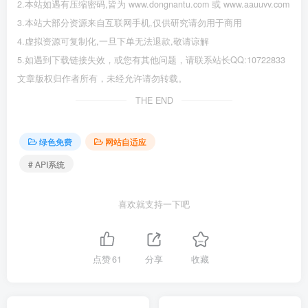
2.本站如遇有压缩密码,皆为 www.dongnantu.com 或 www.aauuvv.com
3.本站大部分资源来自互联网手机,仅供研究请勿用于商用
4.虚拟资源可复制化,一旦下单无法退款,敬请谅解
5.如遇到下载链接失效，或您有其他问题，请联系站长QQ:10722833
文章版权归作者所有，未经允许请勿转载。
THE END
绿色免费
网站自适应
# API系统
喜欢就支持一下吧
点赞
61
分享
收藏