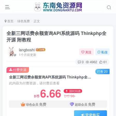
首页
绿色免费
正文
全新三网话费余额查询API系统源码 Thinkphp全
开源 附教程
langboshi
关注
私信
1个月前更新
0
4962
61
付费资源
已售 20
全新三网话费余额查询API系统源码 Thinkphp全开源 附教程
此内容为付费资源，请付费后查看
6.66
限时特惠
98
D币
D币
免费
免费
绿色会员
超级会员
登录购买