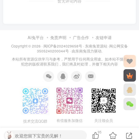
暂无评论内容
AI兔平台
免责声明
广告合作
友链申请
Copyright © 2026 · 闽
ICP备2024029658号
·
东南兔资源站
·闽
公网安备
3505240200044号
· 由
东南兔
强力驱动.
本站所有资源仅供学习与参考，严禁用于任何商业用途。如本站不慎侵
犯您的版权请联系我们，我们将及时处理，并撤下相关内容
关注领会员
有偿服务加微信
技术交流QQ群
95
欢迎您留下宝贵的见解！