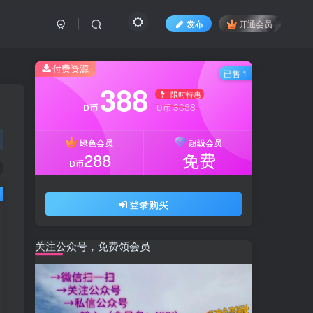
发布
开通会员
付费资源
已售 1
388
限时特惠
3688
D币
D币
绿色会员
超级会员
288
免费
D币
登录购买
关注公众号，免费领会员