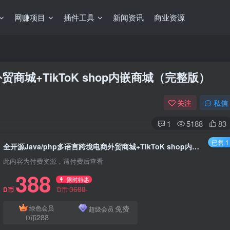
网赚项目
插件工具
新闻资讯
商业资源
贸商城+TikToK shop内嵌商城（完整版）
关注
私信
1
5188
83
已售 1
全开源Java/php多语言跨境电商外贸商城+TikToK shop内嵌商城（完整版）
此内容为付费资源，请付费后查看
388
限时特惠
3688
D币
D币
免费
绿色会员
超级会员
288
D币