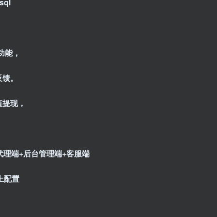
sql
功能，
反馈。
值提现，
代理端+后台管理端+客服端
上配置
！