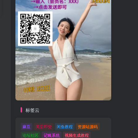
标签云
麻豆
阅后即焚
闲鱼教程
资源站源码
论坛社区
记账系统
视频生成教程