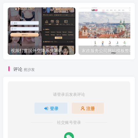
视频打赏国外空降系统源码，三国语言php源码无加密
家政
评论
抢沙发
请登录后发表评论
登录
注册
社交账号登录