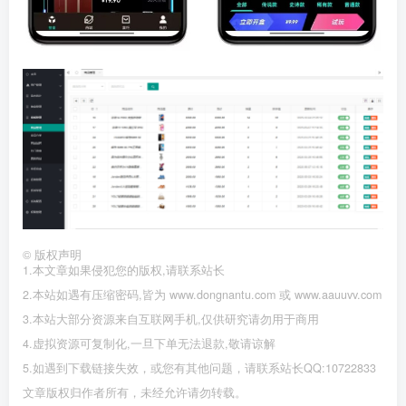
©
版权声明
1.本文章如果侵犯您的版权,请联系站长
2.本站如遇有压缩密码,皆为 www.dongnantu.com 或 www.aauuvv.com
3.本站大部分资源来自互联网手机,仅供研究请勿用于商用
4.虚拟资源可复制化,一旦下单无法退款,敬请谅解
5.如遇到下载链接失效，或您有其他问题，请联系站长QQ:10722833
文章版权归作者所有，未经允许请勿转载。