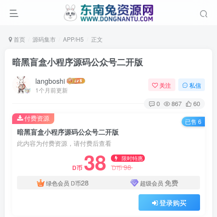
首页
源码集市
APP/H5
正文
暗黑盲盒小程序源码公众号二开版
langboshi
关注
私信
1个月前更新
0
867
60
付费资源
已售 6
暗黑盲盒小程序源码公众号二开版
此内容为付费资源，请付费后查看
38
限时特惠
98
D币
D币
28
免费
绿色会员
D币
超级会员
登录购买