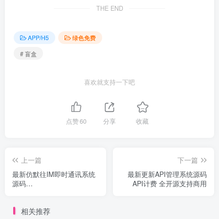
THE END
APP/H5
绿色免费
# 盲盒
喜欢就支持一下吧
点赞
60
分享
收藏
上一篇
下一篇
最新仿默往IM即时通讯系统
最新更新API管理系统源码
源码
API计费 全开源支持商用
(PC+WEB+IOS+Android)客
户端
相关推荐