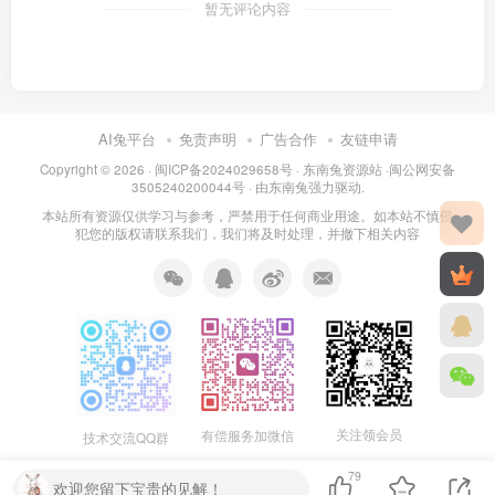
暂无评论内容
AI兔平台
免责声明
广告合作
友链申请
Copyright © 2026 · 闽
ICP备2024029658号
·
东南兔资源站
·闽
公网安备
3505240200044号
· 由
东南兔
强力驱动.
本站所有资源仅供学习与参考，严禁用于任何商业用途。如本站不慎侵
犯您的版权请联系我们，我们将及时处理，并撤下相关内容
关注领会员
有偿服务加微信
技术交流QQ群
79
欢迎您留下宝贵的见解！