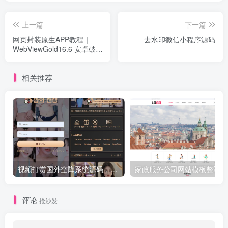
上一篇
下一篇
网页封装原生APP教程｜
去水印微信小程序源码
WebViewGold16.6 安卓破解
版 一键打包安卓 iOS 附完整
源码
相关推荐
视频打赏国外空降系统源码，三国语言php源码无加密
家政
评论
抢沙发