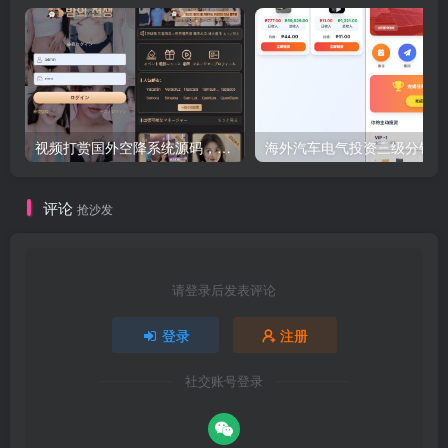
视频打赏国外空降系统源码，三国语言php源码无加密
海
评论
抢沙发
请登录后发表评论
登录
注册
社交账号登录