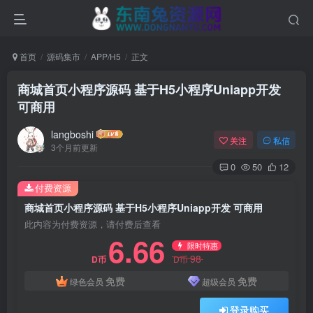
首页
源码集市
APP/H5
正文
商城首页小程序源码 基于H5小程序Uniapp开发
可商用
langboshi
关注
私信
3个月前更新
0
50
12
付费资源
商城首页小程序源码 基于H5小程序Uniapp开发 可商用
此内容为付费资源，请付费后查看
6.66
限时特惠
98
D币
D币
免费
免费
绿色会员
超级会员
登录购买