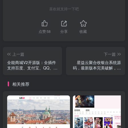
喜欢就支持一下吧
点赞
58
分享
收藏
上一篇
下一篇
全能商城V2开源版：全插件
星益云聚合收银台系统源
支持百度、支付宝、QQ、头
码，最新版本完美破解，助
条、小程序端、UniApp端
您实现便捷收银！
相关推荐