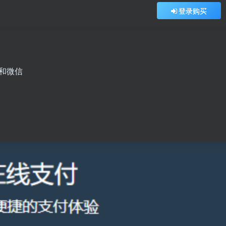
登录购买
和微信