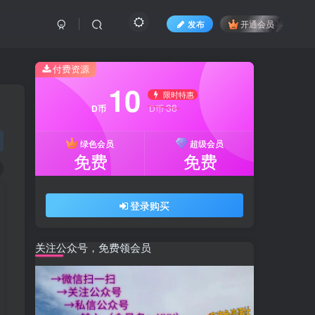
发布
开通会员
付费资源
10
限时特惠
38
D币
D币
绿色会员
超级会员
免费
免费
登录购买
关注公众号，免费领会员