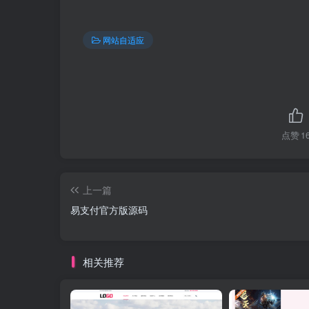
网站自适应
点赞
1
上一篇
易支付官方版源码
相关推荐