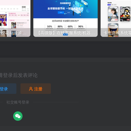
苹果 CMS V10 仿樱花动漫源码｜带 PC+WAP 双端精美二次元视频网站模板
【高级版】在线客服系统/机器人自动回复/企业级多商户多客服
请登录后发表评论
登录
注册
社交账号登录