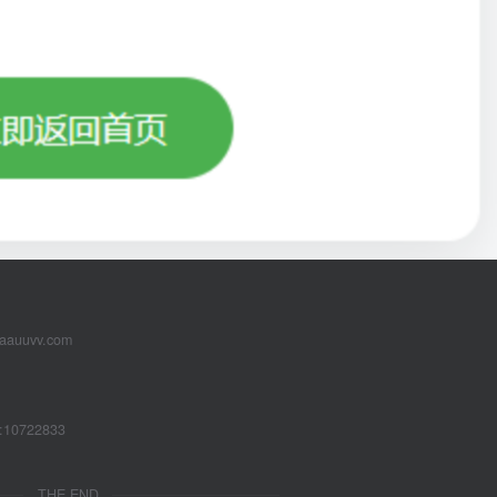
auuvv.com
722833
THE END