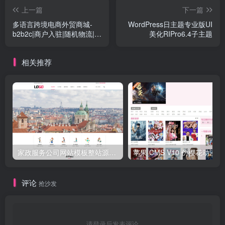
上一篇
下一篇
多语言跨境电商外贸商城-
WordPress日主题专业版UI
b2b2c|商户入驻|随机物流|信
美化RIPro6.4子主题
用分|平台代发
相关推荐
家政服务公司网站模板整站源码 | 粉色风格家政保洁企业官网 PHP 源码带预约功能
苹果 CMS V
评论
抢沙发
请登录后发表评论