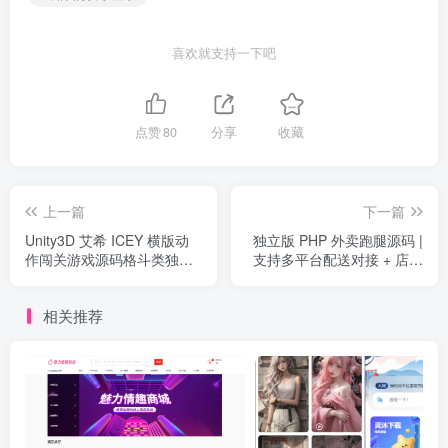
喜欢就支持一下吧
点赞
80
分享
收藏
上一篇
下一篇
Unity3D 艾希 ICEY 横版动
独立版 PHP 外卖跑腿源码 |
作闯关游戏源码格斗类独立
支持多平台配送对接 + 店内
游戏完整学习项目
点餐全功能
相关推荐